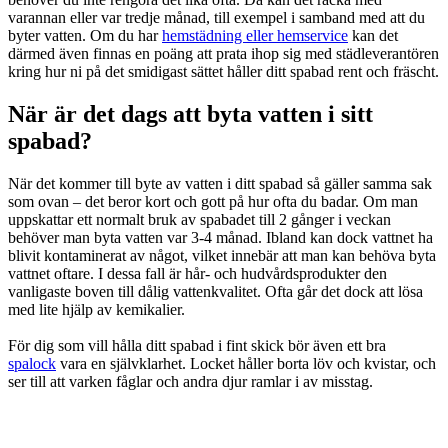
varannan eller var tredje månad, till exempel i samband med att du
byter vatten. Om du har
hemstädning eller hemservice
kan det
därmed även finnas en poäng att prata ihop sig med städleverantören
kring hur ni på det smidigast sättet håller ditt spabad rent och fräscht.
När är det dags att byta vatten i sitt
spabad?
När det kommer till byte av vatten i ditt spabad så gäller samma sak
som ovan – det beror kort och gott på hur ofta du badar. Om man
uppskattar ett normalt bruk av spabadet till 2 gånger i veckan
behöver man
byta vatten var 3-4 månad. Ibland kan dock vattnet ha
blivit kontaminerat av något, vilket innebär att man kan behöva byta
vattnet oftare. I dessa fall är hår- och hudvårdsprodukter den
vanligaste boven till dålig vattenkvalitet. Ofta går det dock att lösa
med lite hjälp av kemikalier.
För dig som vill hålla ditt spabad i fint skick bör även ett
bra
spalock
vara en självklarhet. Locket håller borta löv och kvistar, och
ser till att varken fåglar och andra djur ramlar i av misstag.