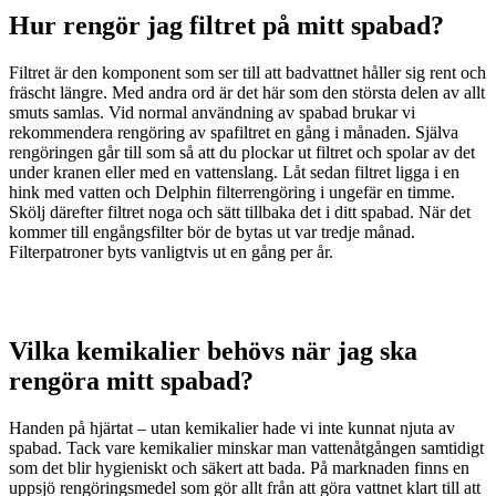
Hur rengör jag filtret på mitt spabad?
Filtret är den komponent som ser till att badvattnet håller sig rent och
fräscht längre. Med andra ord är det här som den största delen av allt
smuts samlas. Vid normal användning av spabad brukar vi
rekommendera rengöring av spafiltret en gång i månaden. Själva
rengöringen går till som så att du plockar ut filtret och spolar av det
under kranen eller med en vattenslang. Låt sedan filtret ligga i en
hink med vatten och Delphin filterrengöring i ungefär en timme.
Skölj därefter filtret noga och sätt tillbaka det i ditt spabad. När det
kommer till engångsfilter bör de bytas ut var tredje månad.
Filterpatroner byts vanligtvis ut en gång per år.
Vilka kemikalier behövs när jag ska
rengöra mitt spabad?
Handen på hjärtat – utan kemikalier hade vi inte kunnat njuta av
spabad. Tack vare kemikalier minskar man vattenåtgången samtidigt
som det blir hygieniskt och säkert att bada. På marknaden finns en
uppsjö rengöringsmedel som gör allt från att göra vattnet klart till att