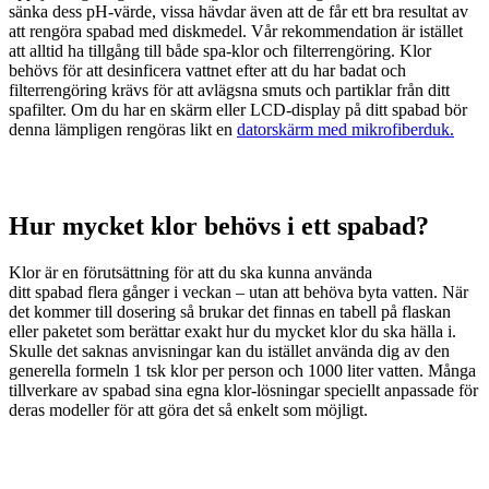
sänka dess pH-värde, vissa hävdar även att de får ett bra resultat av
att rengöra spabad med diskmedel. Vår rekommendation är istället
att alltid ha tillgång till både spa-klor och filterrengöring. Klor
behövs för att desinficera vattnet efter att du har badat och
filterrengöring krävs för att avlägsna smuts och partiklar från ditt
spafilter. Om du har en skärm eller LCD-display på ditt spabad bör
denna lämpligen rengöras likt en
datorskärm med mikrofiberduk.
Hur mycket klor behövs i ett spabad?
Klor är en förutsättning för att du ska kunna använda
ditt
spabad
flera gånger i veckan – utan att behöva byta vatten. När
det kommer till dosering så brukar det finnas en tabell på flaskan
eller paketet som berättar exakt hur du mycket klor du ska hälla i.
Skulle det saknas anvisningar kan du istället använda dig av den
generella formeln 1 tsk klor per person och 1000 liter vatten. Många
tillverkare av spabad sina egna klor-lösningar speciellt anpassade för
deras modeller för att göra det så enkelt som möjligt.