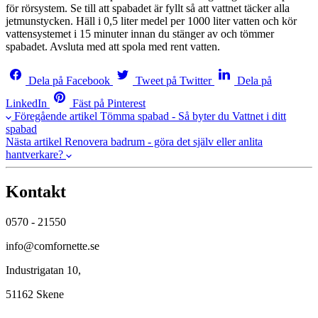
för rörsystem. Se till att spabadet är fyllt så att vattnet täcker alla
jetmunstycken. Häll i 0,5 liter medel per 1000 liter vatten och kör
vattensystemet i 15 minuter innan du stänger av och tömmer
spabadet. Avsluta med att spola med rent vatten.
Dela på Facebook
Tweet på Twitter
Dela på
LinkedIn
Fäst på Pinterest
Föregående artikel
Tömma spabad - Så byter du Vattnet i ditt
spabad
Nästa artikel
Renovera badrum - göra det själv eller anlita
hantverkare?
Kontakt
0570 - 21550
info@comfornette.se
Industrigatan 10,
51162 Skene