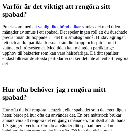
Varför är det viktigt att rengöra sitt
spabad?
Precis som med ett
vanligt litet hörnbadkar
samlas det med tiden
mängder av smuts i ett spabad. Det spelar ingen roll att du duschade
precis innan du hoppade i – det blir smutsigt ändå. Hudavlagringar,
fett och andra partiklar lossnar från din kropp och sprids runt i
vattnet och rörsystemet. Med tiden kan mängden partiklar ge
upphov till bakterier som kan vara hälsofarliga. Då ditt spafilter
endast filtrerar de största partiklarna räcker det inte att enbart rengöra
det.
Hur ofta behöver jag rengöra mitt
spabad?
Hur ofta du bör rengöra
jacuzzin, eller spabadet som det egentligen
heter, beror på hur ofta du använder det. En bra måttstock brukar
annars vara att rengöra det en gång i månaden, förutsatt att du badar
1-3 gånger i veckan. Om du använder ditt spabad mer sällan
behöver du inte rengöra det lika ofta. Då kan det räcka med