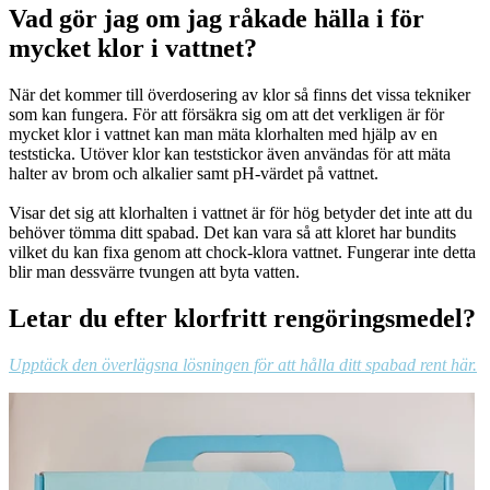
Vad gör jag om jag råkade hälla i för
mycket klor i vattnet?
När det kommer till överdosering av klor så finns det vissa tekniker
som kan fungera. För att försäkra sig om att det verkligen är för
mycket klor i vattnet kan man mäta klorhalten med hjälp av en
teststicka. Utöver klor kan teststickor även användas för att mäta
halter av brom och alkalier samt pH-värdet på vattnet.
Visar det sig att klorhalten i vattnet är för hög betyder det inte att du
behöver tömma ditt spabad. Det kan vara så att kloret har bundits
vilket du kan fixa genom att chock-klora vattnet. Fungerar inte detta
blir man dessvärre tvungen att byta vatten.
Letar du efter klorfritt rengöringsmedel?
Upptäck den överlägsna lösningen för att hålla ditt spabad rent här.