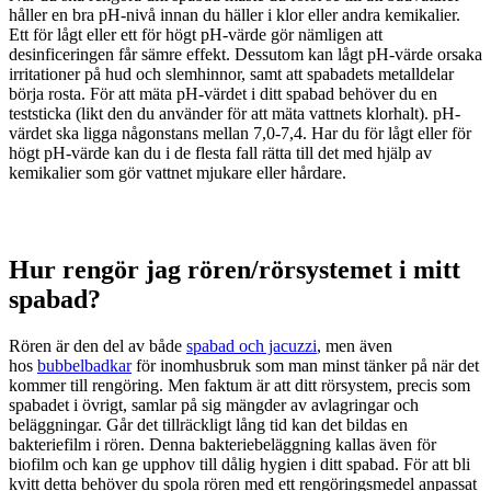
håller en bra pH-nivå innan du häller i klor eller andra kemikalier.
Ett för lågt eller ett för högt pH-värde gör nämligen att
desinficeringen får sämre effekt. Dessutom kan lågt pH-värde orsaka
irritationer på hud och slemhinnor, samt att spabadets metalldelar
börja rosta. För att mäta pH-värdet i ditt spabad behöver du en
teststicka (likt den du använder för att mäta vattnets klorhalt). pH-
värdet ska ligga någonstans mellan 7,0-7,4. Har du för lågt eller för
högt pH-värde kan du i de flesta fall rätta till det med hjälp av
kemikalier som gör vattnet mjukare eller hårdare.
Hur rengör jag rören/rörsystemet i mitt
spabad?
Rören är den del av både
spabad och jacuzzi
, men även
hos
bubbelbadkar
för inomhusbruk som man minst tänker på när det
kommer till rengöring. Men faktum är att ditt rörsystem, precis som
spabadet i övrigt, samlar på sig mängder av avlagringar och
beläggningar. Går det tillräckligt lång tid kan det bildas en
bakteriefilm i rören. Denna bakteriebeläggning kallas även för
biofilm och kan ge upphov till dålig hygien i ditt spabad. För att bli
kvitt detta behöver du spola rören med ett rengöringsmedel anpassat