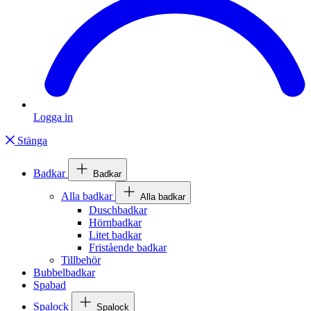
Logga in
Stänga
Badkar
Badkar
Alla badkar
Alla badkar
Duschbadkar
Hörnbadkar
Litet badkar
Fristående badkar
Tillbehör
Bubbelbadkar
Spabad
Spalock
Spalock