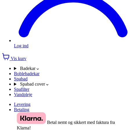
Log ind
Vis kurv
Badekar
Boblebadekar
Spabad
Spabad cover
Spafilter
Vandpleje
Levering
Betaling
Betal nemt og sikkert med faktura fra
Klarna!