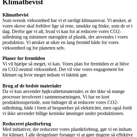
Klimatbevist
Klimatbevist
Som svensk virksomhed har vi et særligt klimaansvar. Vi ønsker, at
vores skove skal forblive lige så rene, smukke og friske, som de er i
dag. Derfor gør vi alt, hvad vi kan for at reducere vores CO2-
udledning og minimere mængden af plastik, der anvendes i vores
produktion. Vi ønsker at sikre en lang fremtid både for vores
virksomhed og for planeten selv.
Planer for fremtiden
Vi vil hjælpe så meget, vi kan. Vores plan for fremtiden er at blive
en CO2-neutral virksomhed. Det vil vise vores engagement for
klimaet og hvor meget indsats vi faktisk gør.
Brug af de bedste materialer
Da vi kun anvender højkvalitetsmaterialer, er der ikke så mange
processer involveret i sammensætningen. Vi har en kort
produktionsperiode, som bidrager til at reducere vores CO2-
udledning, både i form af besparelser på elektricitet, men også fordi
vi ikke anvender billige kemiske løsninger under produktionen.
Reduceret plastforbrug
Med initiativer, der reducerer vores plastikforbrug, gør vi en indsats
for klimaet. I alle designfaser forsøger vi at gøre tingene så effektive