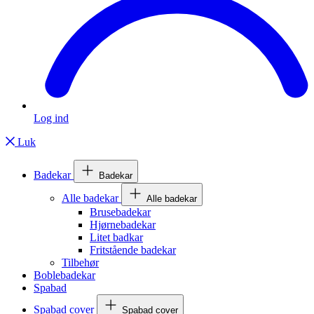
Log ind
Luk
Badekar
Badekar
Alle badekar
Alle badekar
Brusebadekar
Hjørnebadekar
Litet badkar
Fritstående badekar
Tilbehør
Boblebadekar
Spabad
Spabad cover
Spabad cover